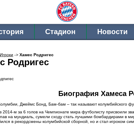
стория
Стадион
Новости
Игроки
->
Хамес Родригес
с Родригес
Биография Хамеса Р
Колумбии, Джеймс Бонд, Бам-бам – так называют колумбийского ф
в 2014-м за 6 голов на Чемпионате мира футболисту присвоили зва
пав на мундиаль, сумели сходу стать лучшими бомбардирами в ми
бился в рекордсмены колумбийской сборной, но и стал игроком с