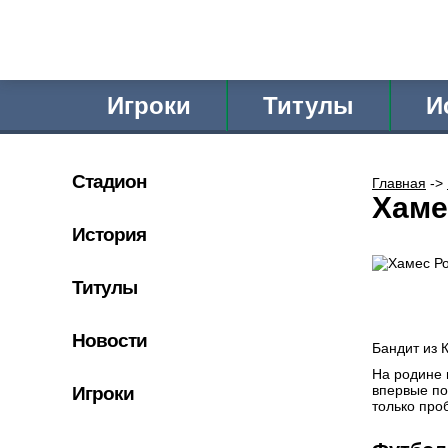
Игроки
Титулы
И
Стадион
Главная
->
Хаме
История
Титулы
Новости
Бандит из 
На родине 
впервые по
Игроки
только про