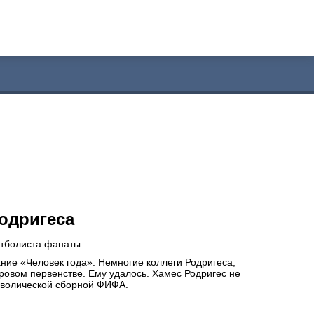
одригеса
утболиста фанаты.
ние «Человек года». Немногие коллеги Родригеса,
ровом первенстве. Ему удалось. Хамес Родригес не
имволической сборной ФИФА.