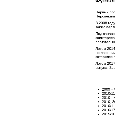
Футбол
Первый про
Перспектив
В 2008 год
забил перв
Под занаве
заинтересо
португальц
Летом 2014
соглашении
затерялся в
Летом 2017
выкупа. За
2009 –
2010/11
2010 –
2010, 2
2010/1
2016/1
2015/1