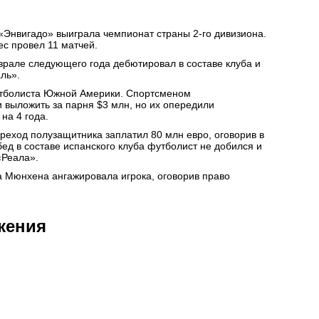
 «Энвигадо» выиграла чемпионат страны 2-го дивизиона.
ес провел 11 матчей.
врале следующего года дебютировал в составе клуба и
ль».
футболиста Южной Америки. Спортсменом
 выложить за парня $3 млн, но их опередили
на 4 года.
реход полузащитника заплатил 80 млн евро, оговорив в
ед в составе испанского клуба футболист не добился и
«Реала».
а Мюнхена ангажировала игрока, оговорив право
жения