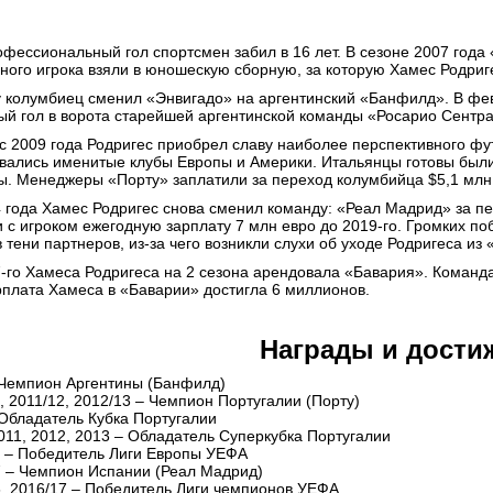
фессиональный гол спортсмен забил в 16 лет. В сезоне 2007 года
ного игрока взяли в юношескую сборную, за которую Хамес Родриг
у колумбиец сменил «Энвигадо» на аргентинский «Банфилд». В фе
ый гол в ворота старейшей аргентинской команды «Росарио Сентра
с 2009 года Родригес приобрел славу наиболее перспективного 
вались именитые клубы Европы и Америки. Итальянцы готовы были
ы. Менеджеры «Порту» заплатили за переход колумбийца $5,1 млн 
 года Хамес Родригес снова сменил команду: «Реал Мадрид» за пе
 с игроком ежегодную зарплату 7 млн евро до 2019-го. Громких поб
 тени партнеров, из-за чего возникли слухи об уходе Родригеса из 
-го Хамеса Родригеса на 2 сезона арендовала «Бавария». Команд
рплата Хамеса в «Баварии» достигла 6 миллионов.
Награды и дости
 Чемпион Аргентины (Банфилд)
, 2011/12, 2012/13 – Чемпион Португалии (Порту)
 Обладатель Кубка Португалии
011, 2012, 2013 – Обладатель Суперкубка Португалии
1 – Победитель Лиги Европы УЕФА
7 – Чемпион Испании (Реал Мадрид)
6, 2016/17 – Победитель Лиги чемпионов УЕФА